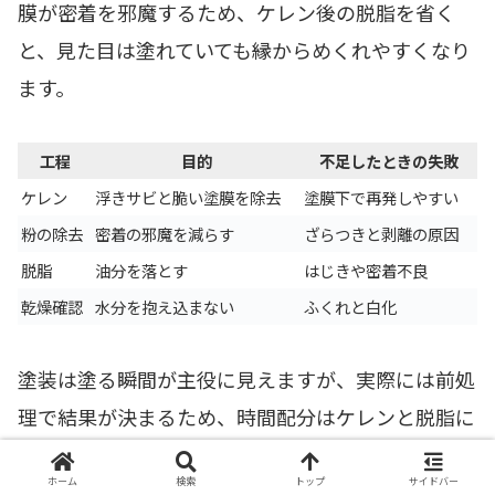
膜が密着を邪魔するため、ケレン後の脱脂を省く
と、見た目は塗れていても縁からめくれやすくなり
ます。
工程
目的
不足したときの失敗
ケレン
浮きサビと脆い塗膜を除去
塗膜下で再発しやすい
粉の除去
密着の邪魔を減らす
ざらつきと剥離の原因
脱脂
油分を落とす
はじきや密着不良
乾燥確認
水分を抱え込まない
ふくれと白化
塗装は塗る瞬間が主役に見えますが、実際には前処
理で結果が決まるため、時間配分はケレンと脱脂に
多めに取るくらいでちょうどよいです。
ホーム
検索
トップ
サイドバー